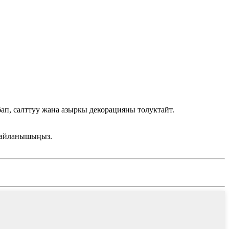
ап, салттуу жана азыркы декорацияны толуктайт.
 байланышыңыз.