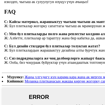
изилдеп, чыгыш ак сулуулугун өзүңүз үчүн ачыңыз!
FAQ
С: Кайсы материал, жарашыктуу чыгыш чыгыш ак маят
Ж: Бул плиткалар жогорку сапаттагы чыгыш ак мраморунан ж
С: Мен бул плиткаларды полго жана реплестке колдоно а
Ж: Албетте, плиткалар ар тараптуу жана бир кабатка да, ашка
С: Бул дизайн стилдери бул плиткалар толуктап жатат?
Ж: Бул плиткалардын жарашыктуу дизайны алты бурчтук жана
С: Сиз подрядчыларга же чоң долбоорлорго жапырт баасы
Ж: Ооба, биз чоңураак буйруктар үчүн атаандаштык топтому
Мурунку:
Жаңы үлгүдөгү күн карама кара жана ак мерген 
Кийинки:
Мозаика плитканасын жакшы көргөн жогорку сап