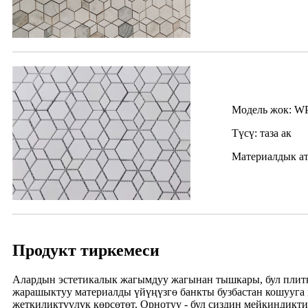
Модель жок: W
Түсү: таза ак
Материалдык ата
Продукт тиркемеси
Алардын эстетикалык жагымдуу жагынан тышкары, бул плиткал
жарашыктуу материалды үйүңүзгө банкты бузбастан кошууга м
жеткиликтүүлүк көрсөтөт. Орнотуу - бул сиздин мейкиндик