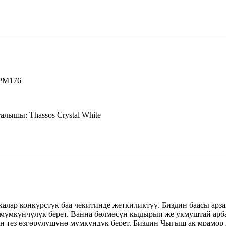
PM176
лышы: Thassos Crystal White
ар конкурстук баа чекитинде жеткиликтүү. Биздин баасы арзан 
үмкүнчүлүк берет. Ванна бөлмөсүн кыдырып же укмуштай арбак 
тин тез өзгөрүлүшүнө мүмкүндүк берет. Биздин Чыгыш ак мрам