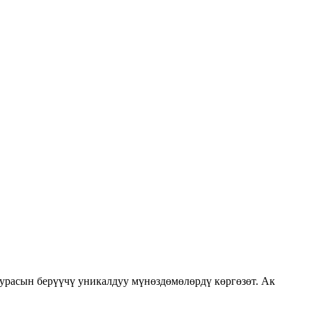
урасын берүүчү уникалдуу мүнөздөмөлөрдү көргөзөт. Ак