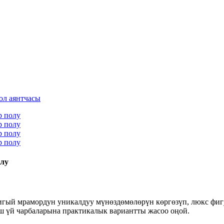
лу
бигый мрамордун уникалдуу мүнөздөмөлөрүн көргөзүп, люкс фиг
ш үй чарбаларына практикалык вариантты жасоо оңой.