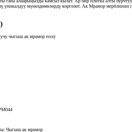
тты гана алаарыңызды камсыз кылат. Ар бир плитка алты бурчт
ү уникалдуу мүнөздөмөлөрдү көргөзөт. Ак Мрамор мерблинин п
)
учу чыгыш ак мрамор полу
PM044
ты: Чыгыш ак мрамор