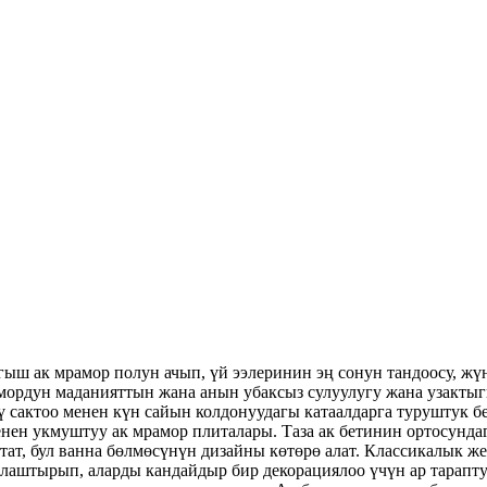
ыш ак мрамор полун ачып, үй ээлеринин эң сонун тандоосу, ж
амордун маданияттын жана анын убаксыз сулуулугу жана узактыг
ү сактоо менен күн сайын колдонуудагы катаалдарга туруштук
енен укмуштуу ак мрамор плиталары. Таза ак бетинин ортосун
т, бул ванна бөлмөсүнүн дизайны көтөрө алат. Классикалык же 
ралаштырып, аларды кандайдыр бир декорациялоо үчүн ар тарапт