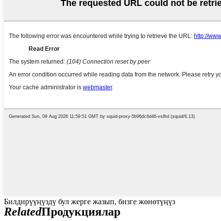
Билдирүүңүздү бул жерге жазып, бизге жөнөтүңүз
Related
Продукциялар