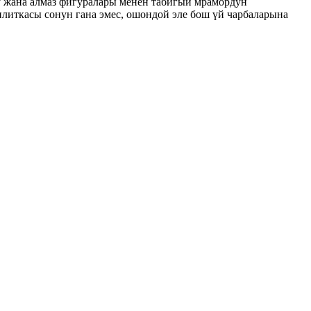
уу жана алмаз фигуралары менен табигый мрамордун
литкасы сонун гана эмес, ошондой эле бош үй чарбаларына