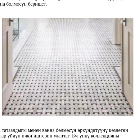
нна бөлмөсүн беришет.
а татаалдыгы менен ванна бөлмөсүн өркүндөтүүнү көздөгөн
алар үйдүн ички иштерин улантат. Бүгүнкү коллекцияны