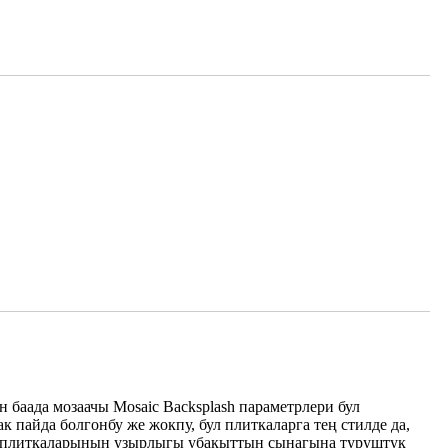
баада мозаачы Mosaic Backsplash параметрлери бул
пайда болгонбу же жокпу, бул плиткаларга тең стилде да,
ор плиткаларынын узырлыгы убакыттын сынагына туруштук