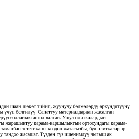
үндөн шаан-шөкөт тийип, жуунучу бөлмөлөрдү өркүндөтүүнү
ы үчүн белгилүү. Сапаттуу материалдардан жасалган
 берүүгө ылайыкташтырылган. Ушул плиткалардын
дагы жарашыктуу карама-каршылыктын ортосундагы карама-
заманбап эстетиканы көздөп жатасызбы, бул плиткалар ар
уу тандоо жасашат. Түздөн-түз ишенимдүү чыгыш ак