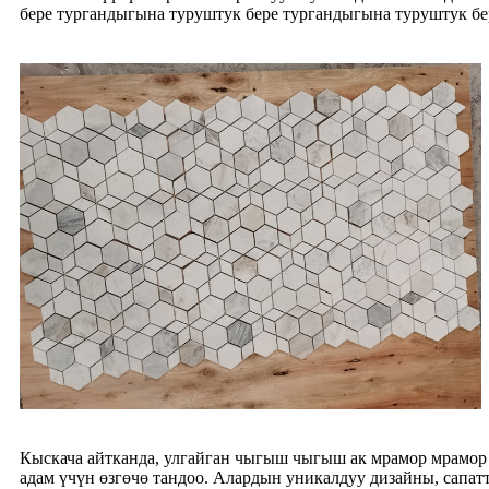
бере тургандыгына туруштук бере тургандыгына туруштук бер
Кыскача айтканда, улгайган чыгыш чыгыш ак мрамор мрамор 
адам үчүн өзгөчө тандоо. Алардын уникалдуу дизайны, сапат