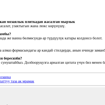
кан мозаялык плиткадан жасалган мырзык
асалат, узактыгын жана люкс көрүнүшү.
ламбы?
нада же ванна бөлмөсүндө ар түрдүүлүк катары колдонсо болот.
 алмаз формасындагы ар кандай стилдерди, анын ичинде заманб
н бересизби?
н сунуштайбыз. Долбооруңузга арналган цитата үчүн биз менен
мозаика
аттуу таза ак мрамак