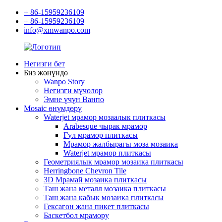
+ 86-15959236109
+ 86-15959236109
info@xmwanpo.com
Негизги бет
Биз жөнүндө
Wanpo Story
Негизги мүчөлөр
Эмне үчүн Ванпо
Mosaic өнүмдөрү
Waterjet мрамор мозаалык плиткасы
Arabesque чырак мрамор
Гүл мрамор плиткасы
Мрамор жалбырагы моза мозаика
Waterjet мрамор плиткасы
Геометриялык мрамор мозаика плиткасы
Herringbone Chevron Tile
3D Мрамай мозаика плиткасы
Таш жана металл мозаика плиткасы
Таш жана кабык мозаика плиткасы
Гексагон жана пикет плиткасы
Баскетбол мрамору