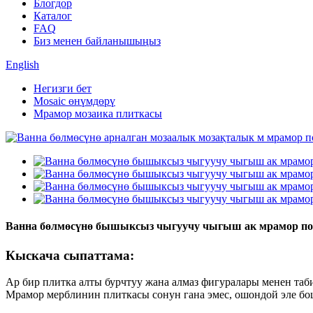
Блогдор
Каталог
FAQ
Биз менен байланышыңыз
English
Негизги бет
Mosaic өнүмдөрү
Мрамор мозаика плиткасы
Ванна бөлмөсүнө бышыксыз чыгуучу чыгыш ак мрамор по
Кыскача сыпаттама:
Ар бир плитка алты бурчтуу жана алмаз фигуралары менен та
Мрамор мерблинин плиткасы сонун гана эмес, ошондой эле бо