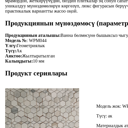
мрамордон, жеткирүүчүдөн, биздин плиткалар эң сонун сапа
уникалдуу мүнөздөмөлөрүн көргөзүп, люкс фигурасын берүүч
практикалык вариантты жасоо оңой.
Продукциянын мүнөздөмөсү (параметр
Продукциянын аталышы:
Ванна бөлмөсүнө бышыксыз чыгу
Модель №
: WPM044
Үлгү:
Геометриялык
Түсү:
Ак
Аяктоо:
Жылтыратылган
Калыңдыгы:
10 мм
Продукт сериялары
Модель жок: W
Түсү: ак
Материалдык а