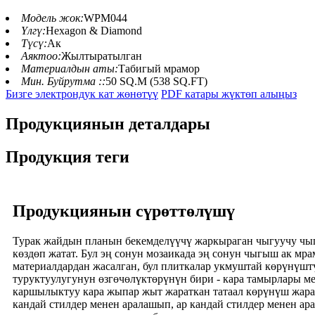
Модель жок:
WPM044
Үлгү:
Hexagon & Diamond
Түсү:
Ак
Аяктоо:
Жылтыратылган
Материалдын аты:
Табигый мрамор
Мин. Буйрутма ::
50 SQ.M (538 SQ.FT)
Бизге электрондук кат жөнөтүү
PDF катары жүктөп алыңыз
Продукциянын деталдары
Продукция теги
Продукциянын сүрөттөлүшү
Турак жайдын планын бекемделүүчү жаркыраган чыгуучу чыг
көздөп жатат. Бул эң сонун мозаикада эң сонун чыгыш ак мр
материалдардан жасалган, бул плиткалар укмуштай көрүнүшт
туруктуулугунун өзгөчөлүктөрүнүн бири - кара тамырлары м
каршылыктуу кара жыпар жыт жараткан татаал көрүнүш жарата
кандай стилдер менен аралашып, ар кандай стилдер менен а