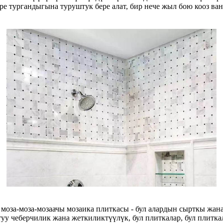
е тургандыгына туруштук бере алат, бир нече жыл бою кооз ва
моза-моза-мозаачы мозаика плиткасы - бул алардын сырткы жан
туу чеберчилик жана жеткиликтүүлүк, бул плиткалар, бул плитк