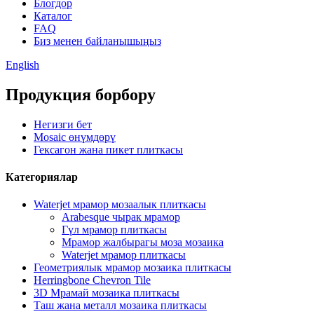
Блогдор
Каталог
FAQ
Биз менен байланышыңыз
English
Продукция борбору
Негизги бет
Mosaic өнүмдөрү
Гексагон жана пикет плиткасы
Категориялар
Waterjet мрамор мозаалык плиткасы
Arabesque чырак мрамор
Гүл мрамор плиткасы
Мрамор жалбырагы моза мозаика
Waterjet мрамор плиткасы
Геометриялык мрамор мозаика плиткасы
Herringbone Chevron Tile
3D Мрамай мозаика плиткасы
Таш жана металл мозаика плиткасы