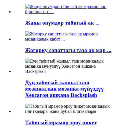
Жаңы өнүмдөр табигый ак ...
Жогорку сапаттагы таза ак мар ...
Дүң табигый жашыл таш
мозаикалык мозаика мүйүздүү
Хексагон ашкана Backsplash
Табигый мрамор эроу пикет