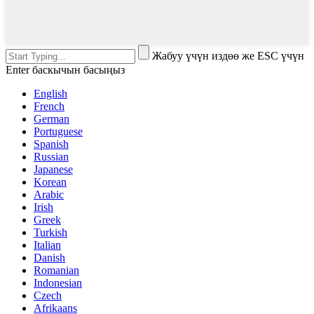
Жабуу үчүн издөө же ESC үчүн
Enter баскычын басыңыз
English
French
German
Portuguese
Spanish
Russian
Japanese
Korean
Arabic
Irish
Greek
Turkish
Italian
Danish
Romanian
Indonesian
Czech
Afrikaans