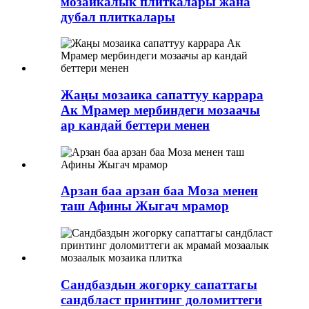
мозаикалык плиткалары жана
дубал плиткалары
Жаңы мозаика сапаттуу каррара
Ак Мрамер мербиндеги мозаачы
ар кандай беттери менен
Арзан баа арзан баа Моза менен
таш Афины Жыгач мрамор
Сандбаздын жогорку сапаттагы
сандбласт принтинг доломиттеги