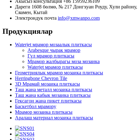
Акысыз консультация
+86 15959236109
Дареги
1608 бөлмө, № 217 Донгхуан Роуду, Хули району,
Сяамен, Кытай
Электрондук почта
info@xmwanpo.com
Продукциялар
Waterjet мрамор мозаалык плиткасы
Arabesque чырак мрамор
Гүл мрамор плиткасы
Мрамор жалбырагы моза мозаика
Waterjet мрамор плиткасы
Геометриялык мрамор мозаика плиткасы
Herringbone Chevron Tile
3D Мрамай мозаика плиткасы
Таш жана металл мозаика плиткасы
Таш жана кабык мозаика плиткасы
Гексагон жана пикет плиткасы
Баскетбол мрамору
Мрамор мозаика плиткасы
Аралаш материал мозаика плиткасы