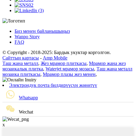
Биз менен байланышыңыз
Wanpo Story
FAQ
© Copyright - 2018-2025: Бардык укуктар корголгон.
Сайттын картасы
-
Amp Mobile
Таш жана металл
,
Жез мрамор плиткасы
,
Мрамор жана жез
мозаикалык плитка
,
Waterjet мрамор мозасы
,
Таш жана металл
мозаика плиткасы
,
Мрамор плазы жез менен
,
Электрондук почта билдирүүсүн жөнөтүү
Whatsapp
Wechat
x