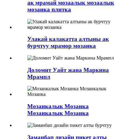
ак мрамай мозаалык мозаалык
мозаика плитка
Улакай калакатта алтыны ак
бурчтуу мрамор мозаика
Доломит Уайт жана Маркина
Мрампл
Мозаикалык Мозаика
Мозаикалык Мозаика
Заманбап дизайн пикет алты