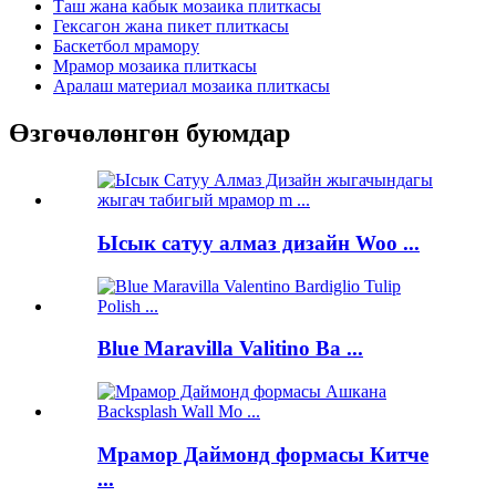
Таш жана кабык мозаика плиткасы
Гексагон жана пикет плиткасы
Баскетбол мрамору
Мрамор мозаика плиткасы
Аралаш материал мозаика плиткасы
Өзгөчөлөнгөн буюмдар
Ысык сатуу алмаз дизайн Woo ...
Blue Maravilla Valitino Ba ...
Мрамор Даймонд формасы Китче
...