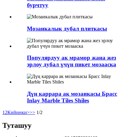
бурчтуу
Мозаикалык дубал плиткасы
Популярдуу ак мрамор жана жез
эрлоу дубал үчүн пикет мозааска
Дүң каррара ак мозаикасы Брасс
Inlay Marble Tiles Shiles
1
2
Кийинки>
>>
1/2
Туташуу