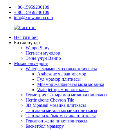
+ 86-15959236109
+ 86-15959236109
info@xmwanpo.com
Негизги бет
Биз жөнүндө
Wanpo Story
Негизги мүчөлөр
Эмне үчүн Ванпо
Mosaic өнүмдөрү
Waterjet мрамор мозаалык плиткасы
Arabesque чырак мрамор
Гүл мрамор плиткасы
Мрамор жалбырагы моза мозаика
Waterjet мрамор плиткасы
Геометриялык мрамор мозаика плиткасы
Herringbone Chevron Tile
3D Мрамай мозаика плиткасы
Таш жана металл мозаика плиткасы
Таш жана кабык мозаика плиткасы
Гексагон жана пикет плиткасы
Баскетбол мрамору