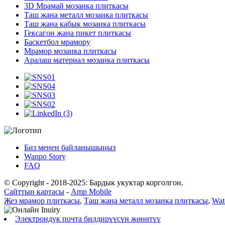
3D Мрамай мозаика плиткасы
Таш жана металл мозаика плиткасы
Таш жана кабык мозаика плиткасы
Гексагон жана пикет плиткасы
Баскетбол мрамору
Мрамор мозаика плиткасы
Аралаш материал мозаика плиткасы
Биз менен байланышыңыз
Wanpo Story
FAQ
© Copyright - 2018-2025: Бардык укуктар корголгон.
Сайттын картасы
-
Amp Mobile
Жез мрамор плиткасы
,
Таш жана металл мозаика плиткасы
,
Wat
Электрондук почта билдирүүсүн жөнөтүү