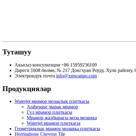
Туташуу
Акысыз консультация
+86 15959236109
Дареги
1608 бөлмө, № 217 Донгхуан Роуду, Хули району,
Электрондук почта
info@xmwanpo.com
Продукциялар
Waterjet мрамор мозаалык плиткасы
Arabesque чырак мрамор
Гүл мрамор плиткасы
Мрамор жалбырагы моза мозаика
Waterjet мрамор плиткасы
Геометриялык мрамор мозаика плиткасы
Herringbone Chevron Tile