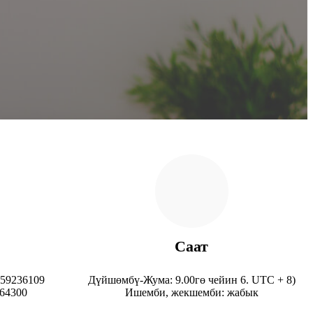
Саат
959236109
Дүйшөмбү-Жума: 9.00гө чейин 6. UTC + 8)
564300
Ишемби, жекшемби: жабык