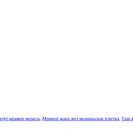
erjet мрамор мозасы
,
Мрамор жана жез мозаикалык плитка
,
Таш 