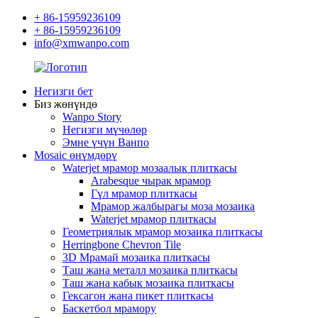
+ 86-15959236109
+ 86-15959236109
info@xmwanpo.com
Негизги бет
Биз жөнүндө
Wanpo Story
Негизги мүчөлөр
Эмне үчүн Ванпо
Mosaic өнүмдөрү
Waterjet мрамор мозаалык плиткасы
Arabesque чырак мрамор
Гүл мрамор плиткасы
Мрамор жалбырагы моза мозаика
Waterjet мрамор плиткасы
Геометриялык мрамор мозаика плиткасы
Herringbone Chevron Tile
3D Мрамай мозаика плиткасы
Таш жана металл мозаика плиткасы
Таш жана кабык мозаика плиткасы
Гексагон жана пикет плиткасы
Баскетбол мрамору