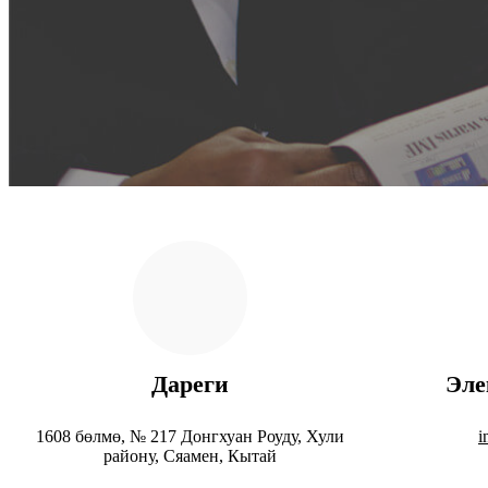
Дареги
Эле
1608 бөлмө, № 217 Донгхуан Роуду, Хули
i
району, Сяамен, Кытай