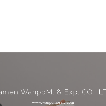
amen WanpoM. & Exp. CO., L
www.wanpomosaic.com