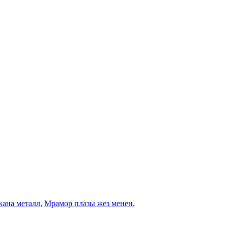
жана металл
,
Мрамор плазы жез менен
,