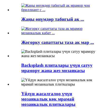
Жаңы өнүмдөр табигый ак ...
Жогорку сапаттагы таза ак мар ...
Backsplash плиталары үчүн сатуу
мрамору жана жез мозаикасы
Үйдүн жасалгалоо үчүн
мозаикалык көк мрамай
мозаикалык плиткалары