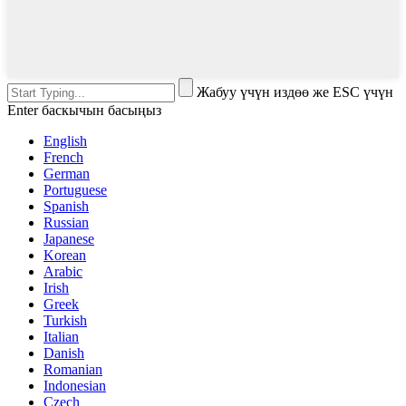
Жабуу үчүн издөө же ESC үчүн
Enter баскычын басыңыз
English
French
German
Portuguese
Spanish
Russian
Japanese
Korean
Arabic
Irish
Greek
Turkish
Italian
Danish
Romanian
Indonesian
Czech