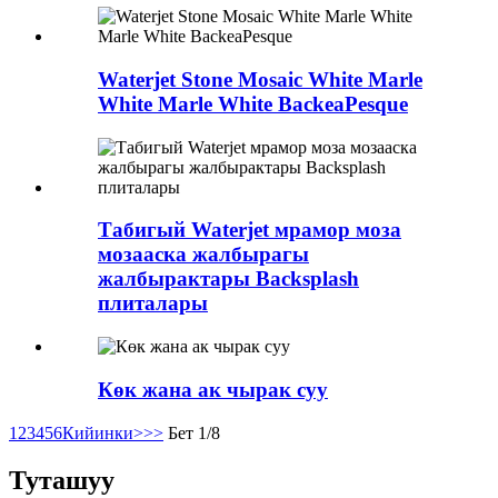
Waterjet Stone Mosaic White Marle
White Marle White BackeaPesque
Табигый Waterjet мрамор моза
мозааска жалбырагы
жалбырактары Backsplash
плиталары
Көк жана ак чырак суу
1
2
3
4
5
6
Кийинки>
>>
Бет 1/8
Туташуу