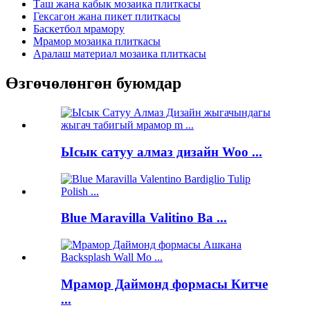
Таш жана кабык мозаика плиткасы
Гексагон жана пикет плиткасы
Баскетбол мрамору
Мрамор мозаика плиткасы
Аралаш материал мозаика плиткасы
Өзгөчөлөнгөн буюмдар
Ысык сатуу алмаз дизайн Woo ...
Blue Maravilla Valitino Ba ...
Мрамор Даймонд формасы Китче
...