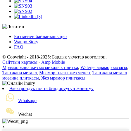
Биз менен байланышыңыз
Wanpo Story
FAQ
© Copyright - 2018-2025: Бардык укуктар корголгон.
Сайттын картасы
-
Amp Mobile
Мрамор жана жез мозаикалык плитка
,
Waterjet мрамор мозасы
,
Таш жана металл
,
Мрамор плазы жез менен
,
Таш жана металл
мозаика плиткасы
,
Жез мрамор плиткасы
,
Электрондук почта билдирүүсүн жөнөтүү
Whatsapp
Wechat
x