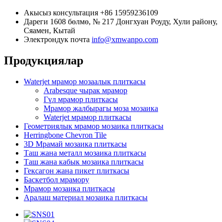
Акысыз консультация
+86 15959236109
Дареги
1608 бөлмө, № 217 Донгхуан Роуду, Хули району,
Сяамен, Кытай
Электрондук почта
info@xmwanpo.com
Продукциялар
Waterjet мрамор мозаалык плиткасы
Arabesque чырак мрамор
Гүл мрамор плиткасы
Мрамор жалбырагы моза мозаика
Waterjet мрамор плиткасы
Геометриялык мрамор мозаика плиткасы
Herringbone Chevron Tile
3D Мрамай мозаика плиткасы
Таш жана металл мозаика плиткасы
Таш жана кабык мозаика плиткасы
Гексагон жана пикет плиткасы
Баскетбол мрамору
Мрамор мозаика плиткасы
Аралаш материал мозаика плиткасы