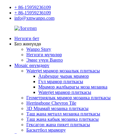
+ 86-15959236109
+ 86-15959236109
info@xmwanpo.com
Негизги бет
Биз жөнүндө
Wanpo Story
Негизги мүчөлөр
Эмне үчүн Ванпо
Mosaic өнүмдөрү
Waterjet мрамор мозаалык плиткасы
Arabesque чырак мрамор
Гүл мрамор плиткасы
Мрамор жалбырагы моза мозаика
Waterjet мрамор плиткасы
Геометриялык мрамор мозаика плиткасы
Herringbone Chevron Tile
3D Мрамай мозаика плиткасы
Таш жана металл мозаика плиткасы
Таш жана кабык мозаика плиткасы
Гексагон жана пикет плиткасы
Баскетбол мрамору