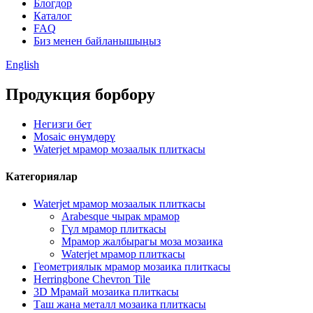
Блогдор
Каталог
FAQ
Биз менен байланышыңыз
English
Продукция борбору
Негизги бет
Mosaic өнүмдөрү
Waterjet мрамор мозаалык плиткасы
Категориялар
Waterjet мрамор мозаалык плиткасы
Arabesque чырак мрамор
Гүл мрамор плиткасы
Мрамор жалбырагы моза мозаика
Waterjet мрамор плиткасы
Геометриялык мрамор мозаика плиткасы
Herringbone Chevron Tile
3D Мрамай мозаика плиткасы
Таш жана металл мозаика плиткасы