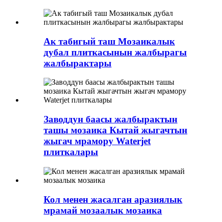
Ак табигый таш Мозаикалык
дубал плиткасынын жалбырагы
жалбырактары
Заводдун баасы жалбырактын
ташы мозаика Кытай жыгачтын
жыгач мрамору Waterjet
плиткалары
Кол менен жасалган аразиялык
мрамай мозаалык мозаика