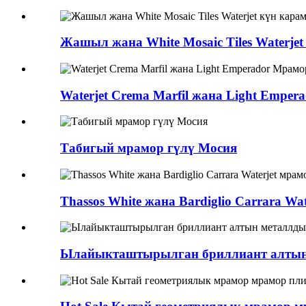
Жашыл жана White Mosaic Tiles Waterje
Waterjet Crema Marfil жана Light Empe
Табигый мрамор гүлү Мосия
Thassos White жана Bardiglio Carrara W
Ылайыкташтырылган бриллиант алтын 