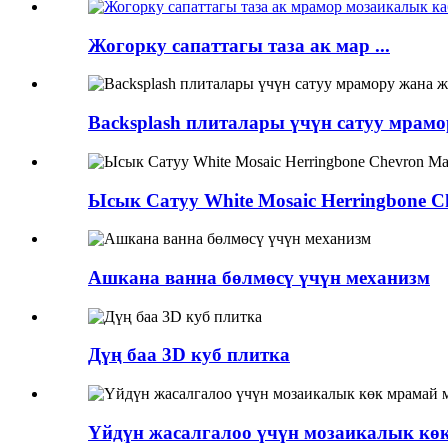
Жогорку сапаттагы таза ак мар ...
Backsplash плиталары үчүн сатуу мрам
Ысык Сатуу White Mosaic Herringbone Che
Ашкана ванна бөлмөсү үчүн механизм
Дүң баа 3D куб плитка
Үйдүн жасалгалоо үчүн мозаикалык кө