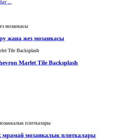
ору жана жез мозаикасы
vron Marlet Tile Backsplash
к мрамай мозаикалык плиткалары