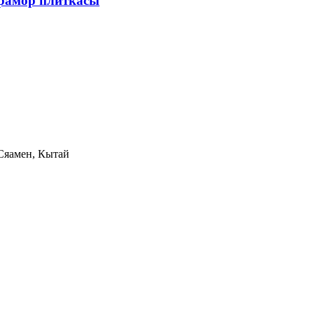
мрамор плиткасы
 Сяамен, Кытай