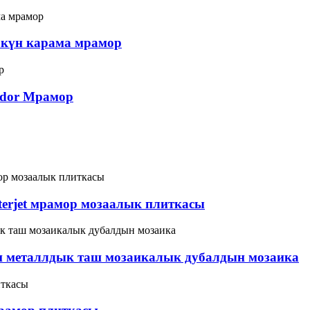
t күн карама мрамор
rador Мрамор
aterjet мрамор мозаалык плиткасы
металлдык таш мозаикалык дубалдын мозаика