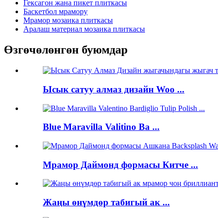
Гексагон жана пикет плиткасы
Баскетбол мрамору
Мрамор мозаика плиткасы
Аралаш материал мозаика плиткасы
Өзгөчөлөнгөн буюмдар
Ысык сатуу алмаз дизайн Woo ...
Blue Maravilla Valitino Ba ...
Мрамор Даймонд формасы Китче ...
Жаңы өнүмдөр табигый ак ...