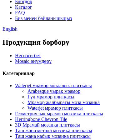
Блогдор
Каталог
FAQ
Биз менен байланышыңыз
English
Продукция борбору
Негизги бет
Mosaic өнүмдөрү
Категориялар
Waterjet мрамор мозаалык плиткасы
Arabesque чырак мрамор
Гүл мрамор плиткасы
Мрамор жалбырагы моза мозаика
Waterjet мрамор плиткасы
Геометриялык мрамор мозаика плиткасы
Herringbone Chevron Tile
3D Мрамай мозаика плиткасы
Таш жана металл мозаика плиткасы
Таш жана кабык мозаика плиткасы