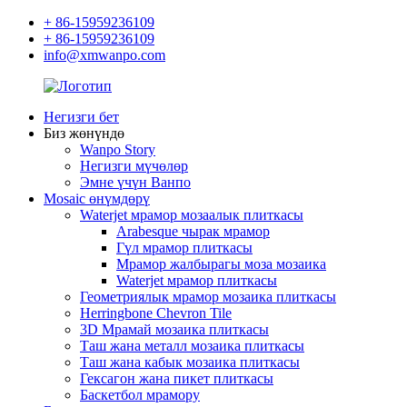
+ 86-15959236109
+ 86-15959236109
info@xmwanpo.com
Негизги бет
Биз жөнүндө
Wanpo Story
Негизги мүчөлөр
Эмне үчүн Ванпо
Mosaic өнүмдөрү
Waterjet мрамор мозаалык плиткасы
Arabesque чырак мрамор
Гүл мрамор плиткасы
Мрамор жалбырагы моза мозаика
Waterjet мрамор плиткасы
Геометриялык мрамор мозаика плиткасы
Herringbone Chevron Tile
3D Мрамай мозаика плиткасы
Таш жана металл мозаика плиткасы
Таш жана кабык мозаика плиткасы
Гексагон жана пикет плиткасы
Баскетбол мрамору