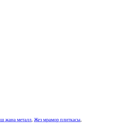
ш жана металл
,
Жез мрамор плиткасы
,