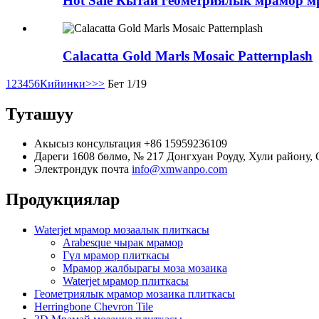
Hot Sale Кытай геометриялык мрамор 
Calacatta Gold Marls Mosaic Patternplash
1
2
3
4
5
6
Кийинки>
>>
Бет 1/19
Туташуу
Акысыз консультация
+86 15959236109
Дареги
1608 бөлмө, № 217 Донгхуан Роуду, Хули району,
Электрондук почта
info@xmwanpo.com
Продукциялар
Waterjet мрамор мозаалык плиткасы
Arabesque чырак мрамор
Гүл мрамор плиткасы
Мрамор жалбырагы моза мозаика
Waterjet мрамор плиткасы
Геометриялык мрамор мозаика плиткасы
Herringbone Chevron Tile