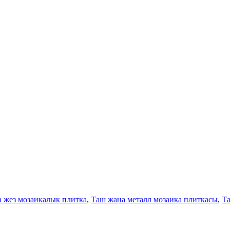
 жез мозаикалык плитка
,
Таш жана металл мозаика плиткасы
,
Та