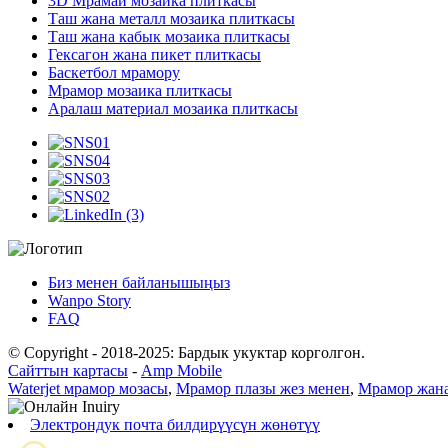
3D Мрамай мозаика плиткасы
Таш жана металл мозаика плиткасы
Таш жана кабык мозаика плиткасы
Гексагон жана пикет плиткасы
Баскетбол мрамору
Мрамор мозаика плиткасы
Аралаш материал мозаика плиткасы
Биз менен байланышыңыз
Wanpo Story
FAQ
© Copyright - 2018-2025: Бардык укуктар корголгон.
Сайттын картасы
-
Amp Mobile
Waterjet мрамор мозасы
,
Мрамор плазы жез менен
,
Мрамор жана
Электрондук почта билдирүүсүн жөнөтүү